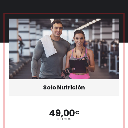
Solo Nutrición
49,00
€
al mes